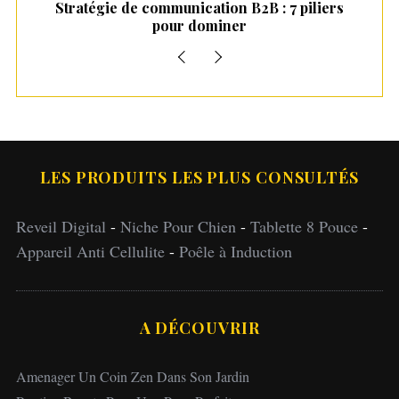
munication B2B : 7 piliers
Nurturing clients par le st
our dominer
stratégies épro
LES PRODUITS LES PLUS CONSULTÉS
Reveil Digital
-
Niche Pour Chien
-
Tablette 8 Pouce
-
Appareil Anti Cellulite
-
Poêle à Induction
A DÉCOUVRIR
Amenager Un Coin Zen Dans Son Jardin