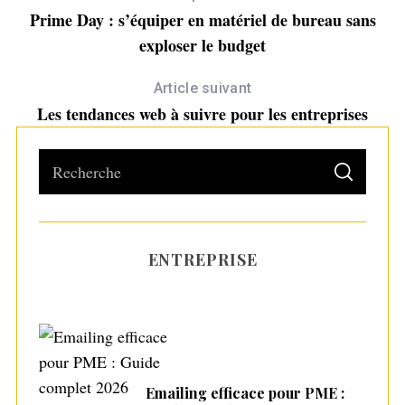
Prime Day : s’équiper en matériel de bureau sans
exploser le budget
Article suivant
Les tendances web à suivre pour les entreprises
S
S
e
E
A
a
R
C
H
r
ENTREPRISE
c
h
Les 6 meilleures crèmes pour les mains
pour des mains plus douces
f
o
r
:
Emailing efficace pour PME :