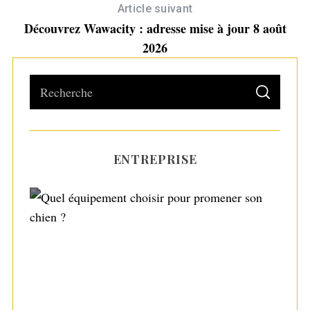
Article suivant
Découvrez Wawacity : adresse mise à jour 8 août
2026
S
S
e
E
A
a
R
C
H
r
ENTREPRISE
c
h
f
o
r
Quel équipement choisir pour promener
:
son chien ?