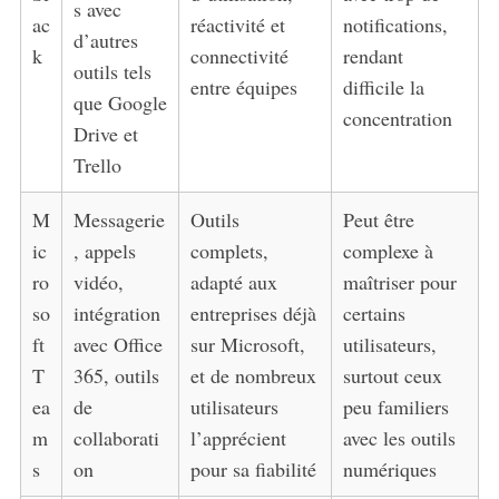
s avec
ac
réactivité et
notifications,
d’autres
k
connectivité
rendant
outils tels
entre équipes
difficile la
que Google
concentration
Drive et
Trello
M
Messagerie
Outils
Peut être
ic
, appels
complets,
complexe à
ro
vidéo,
adapté aux
maîtriser pour
so
intégration
entreprises déjà
certains
ft
avec Office
sur Microsoft,
utilisateurs,
T
365, outils
et de nombreux
surtout ceux
ea
de
utilisateurs
peu familiers
m
collaborati
l’apprécient
avec les outils
s
on
pour sa fiabilité
numériques