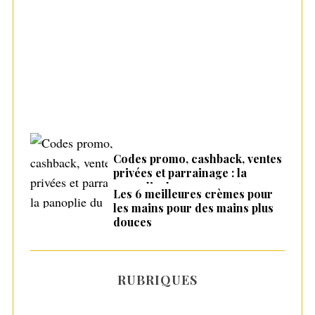
r
Quel équipement choisir pour promener
:
son chien ?
Codes promo, cashback, ventes
privées et parrainage : la
panoplie du consommateur
Les 6 meilleures crèmes pour
malin en 2026
les mains pour des mains plus
douces
RUBRIQUES