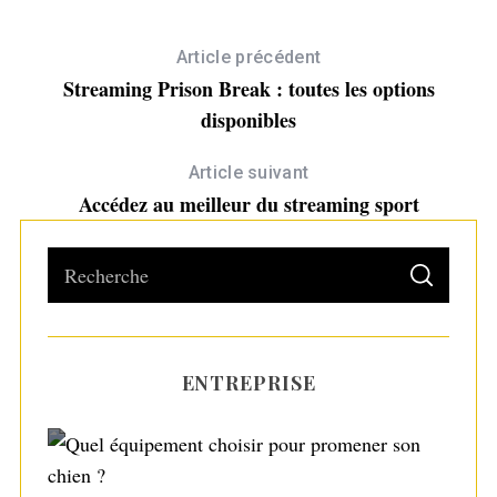
Article précédent
Streaming Prison Break : toutes les options
disponibles
Article suivant
Accédez au meilleur du streaming sport
S
S
e
E
A
a
R
C
H
r
ENTREPRISE
c
h
f
o