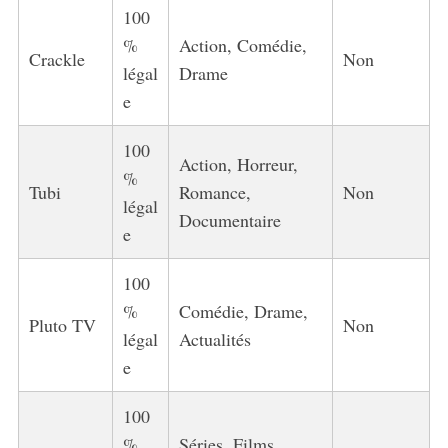
100
%
Action, Comédie,
Crackle
Non
légal
Drame
e
100
Action, Horreur,
%
Tubi
Romance,
Non
légal
Documentaire
e
100
%
Comédie, Drame,
Pluto TV
Non
légal
Actualités
e
100
%
Séries, Films,