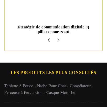
 7
Stratégie de communication digitale : 5
St
piliers pour 2026
LES PRODUITS LES PLUS CONSULTÉS
Tablette 8 Pouce
-
Niche Pour Chat
-
Congélateur
-
Perceuse à Percussion
-
Casque Moto Jet