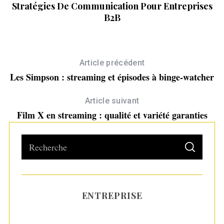
Stratégies De Communication Pour Entreprises
C
B2B
Article précédent
Les Simpson : streaming et épisodes à binge-watcher
Article suivant
Film X en streaming : qualité et variété garanties
S
S
e
E
A
a
R
C
H
r
ENTREPRISE
c
h
Les 6 meilleures crèmes pour les mains
pour des mains plus douces